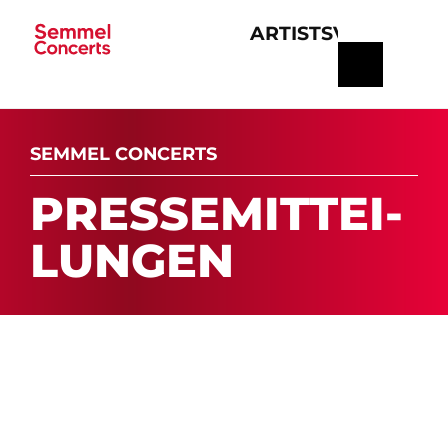
ARTISTS
VERANSTA
Navigation
überspringen
SEMMEL CONCERTS
PRES­SE­MIT­TEI­
LUN­GEN