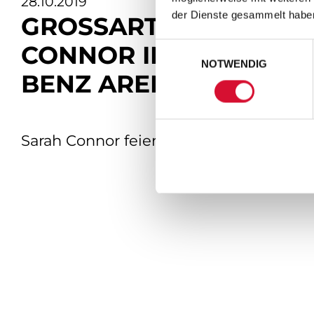
28.10.2019
der Dienste gesammelt habe
GROSSARTIGER TOURNE
ONNOR IN DER AUSVE
Einwilligungsauswahl
NOTWENDIG
ENZ ARENA BERLIN
Sarah Connor feiert ausverkauften Toura