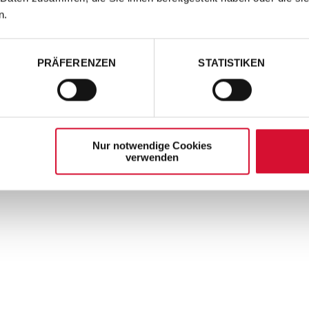
n.
EAUFTAKT FÜR SARAH C
RKAUFTEN MERCEDES-B
PRÄFERENZEN
STATISTIKEN
uftakt in Berlin
Nur notwendige Cookies
verwenden