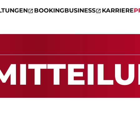
LTUNGEN
BOOKING
BUSINESS
KARRIERE
P
MIT­TEI­L