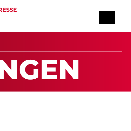
RESSE
UN­GEN