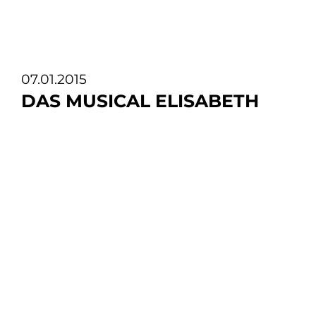
07.01.2015
DAS MUSICAL ELISABETH
Das Musical ELISABETH - Gastspiel in Shanghai
und Premiere in Deutschland
beendet Gastspiel in Shanghai - morgen im ZDF
MittagsMagazin