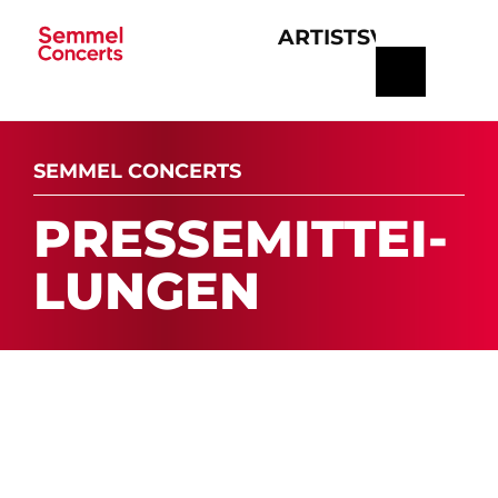
ARTISTS
VERANSTA
Navigation
überspringen
SEMMEL CONCERTS
PRES­SE­MIT­TEI­
LUN­GEN