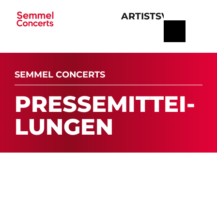
ARTISTS
VERANSTA
Navigation
überspringen
SEMMEL CONCERTS
PRES­SE­MIT­TEI­
LUN­GEN