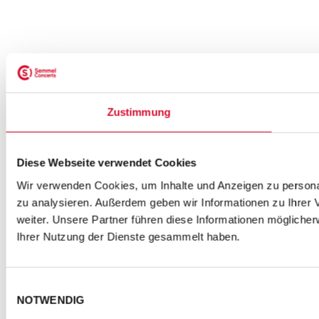
Zustimmung
Diese Webseite verwendet Cookies
08.10.2014
Wir verwenden Cookies, um Inhalte und Anzeigen zu personal
zu analysieren. Außerdem geben wir Informationen zu Ihrer
MARIO ADORF LIEST
weiter. Unsere Partner führen diese Informationen mögliche
Ihrer Nutzung der Dienste gesammelt haben.
Mario Adorf liest - 8.12.2014 - Renaissance Theater
Einwilligungsauswahl
NOTWENDIG
Berlin
„Schauen Sie mal böse!“ - Geschichten aus seinem