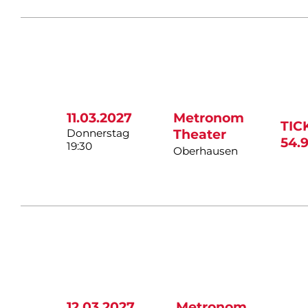
11.03.2027
Metronom
TIC
Donnerstag
Theater
54.
19:30
Oberhausen
12.03.2027
Metronom