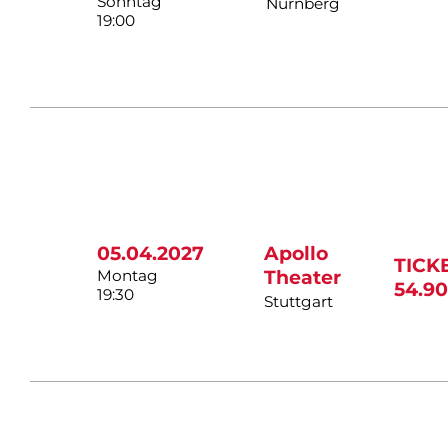
Sonntag
Nürnberg
19:00
05.04.2027
Apollo
TICK
Montag
Theater
54.90
19:30
Stuttgart