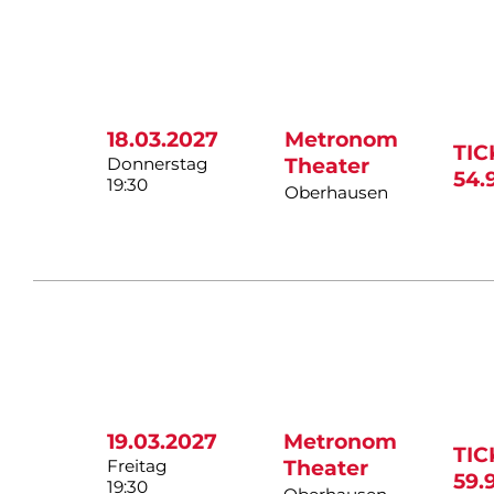
18.03.2027
Metronom
TI
Donnerstag
Theater
54.
19:30
Oberhausen
19.03.2027
Metronom
TI
Freitag
Theater
59.
19:30