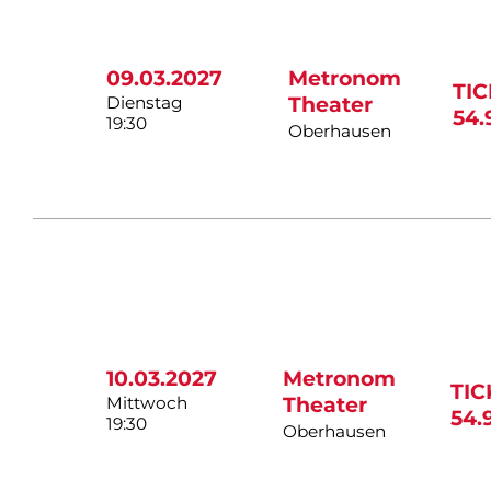
09.03.2027
Metronom
TI
Dienstag
Theater
54.
19:30
Oberhausen
10.03.2027
Metronom
TI
Mittwoch
Theater
54.
19:30
Oberhausen