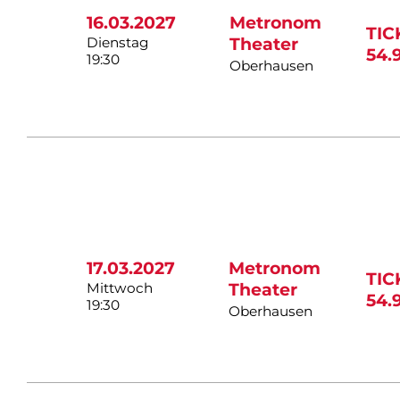
16.03.2027
Metronom
TI
Dienstag
Theater
54.
19:30
Oberhausen
17.03.2027
Metronom
TIC
Mittwoch
Theater
54.
19:30
Oberhausen