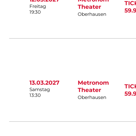
TIC
Freitag
Theater
59.
19:30
Oberhausen
13.03.2027
Metronom
TIC
Samstag
Theater
59.
13:30
Oberhausen