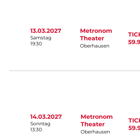
13.03.2027
Metronom
TIC
Samstag
Theater
59.
19:30
Oberhausen
14.03.2027
Metronom
TI
Sonntag
Theater
59.
13:30
Oberhausen