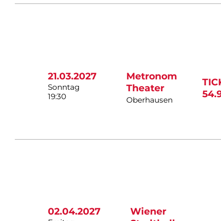
21.03.2027
Metronom
TIC
Sonntag
Theater
54.
19:30
Oberhausen
02.04.2027
Wiener