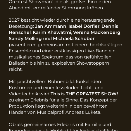
Greatest Showman“, die als großes Finale den
Abend mit ergreifender Stimmung krönen.
2027 besticht wieder durch eine herausragende
Besetzung:
Jan Ammann
,
Isabel Dörfler
,
Dennis
Henschel
,
Karim Khawatmi
,
Verena Mackenberg
,
Sandy Mölling
und
Michaela Schober
präsentieren gemeinsam mit einem hochkarätigen
Ensemble und einer erstklassigen Live-Band ein
musikalisches Spektrum, das von gefühlvollen
Balladen bis hin zu explosiven Showstoppern
reicht.
Mit prachtvollem Bühnenbild, funkelnden
Kostümen und einer fesselnden Licht- und
Videotechnik wird
This is THE GREATEST SHOW!
zu einem Erlebnis für alle Sinne. Das Konzept der
Produktion liegt weiterhin in den bewährten
Händen von Musicalprofi Andreas Luketa.
Ob als gemeinsames Erlebnis mit Familie und
Freunden oder als Highlight für leidenschaftliche