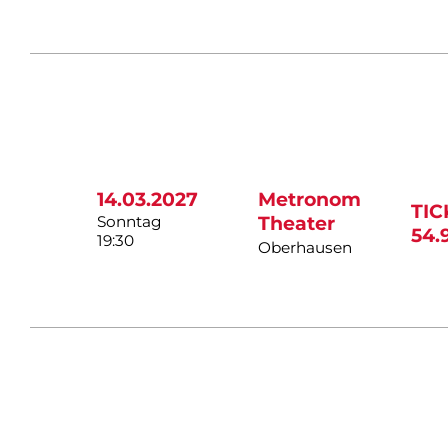
14.03.2027
Metronom
TI
Sonntag
Theater
54.
19:30
Oberhausen