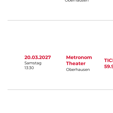
Oberhausen
20.03.2027
Metronom
TI
Samstag
Theater
59.
13:30
Oberhausen