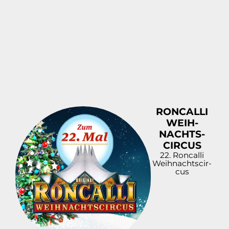
RONCALLI
WEIH­
NACHT­S­
CIR­CUS
22. Roncalli
Weih­nacht­s­cir­
cus