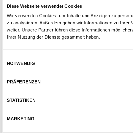
SEMMEL @ SOCIAL MEDIA
Diese Webseite verwendet Cookies
Wir verwenden Cookies, um Inhalte und Anzeigen zu personal
zu analysieren. Außerdem geben wir Informationen zu Ihrer
weiter. Unsere Partner führen diese Informationen mögliche
Ihrer Nutzung der Dienste gesammelt haben.
Einwilligungsauswahl
NOTWENDIG
KONTAKT
IMPRESSUM
DATENSCHUTZ
PRÄFERENZEN
BARRIEREFREIHEITSERKLÄRUNG
NUTZUNGSBEDINGUNGEN
STATISTIKEN
FOTOHINWEISE
AGB
COOKIE-EINSTELLUNGEN
MARKETING
© Semmel Concerts Entertainment GmbH 2025