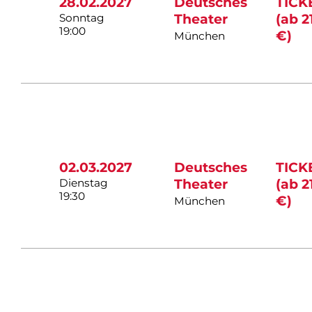
28.02.2027
Deutsches
TICK
Sonntag
Theater
(ab 2
19:00
€)
München
02.03.2027
Deutsches
TICK
Dienstag
Theater
(ab 2
19:30
€)
München