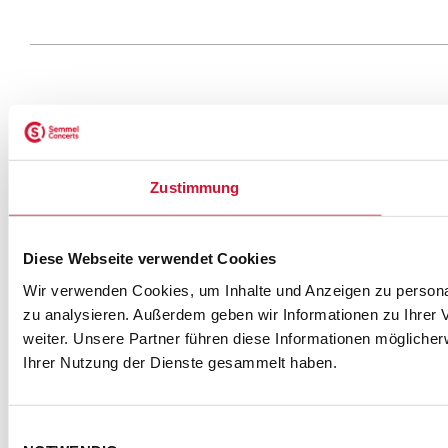
17.04.2027
Metronom
TICK
Zustimmung
Samstag
Theater
(ab 5
19:30
€)
Oberhausen
Diese Webseite verwendet Cookies
Wir verwenden Cookies, um Inhalte und Anzeigen zu personal
zu analysieren. Außerdem geben wir Informationen zu Ihrer
weiter. Unsere Partner führen diese Informationen mögliche
Ihrer Nutzung der Dienste gesammelt haben.
18.04.2027
Metronom
TICK
Sonntag
Theater
(ab
Einwilligungsauswahl
14:30