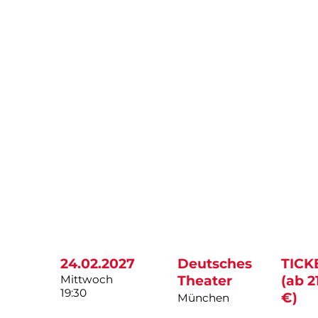
24.02.2027
Deutsches
TICK
Mittwoch
Theater
(ab 2
19:30
€)
München