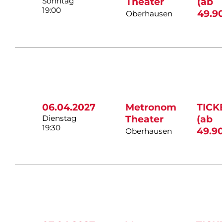
Sonntag
Theater
(ab
19:00
49.9
Oberhausen
06.04.2027
Metronom
TICK
Dienstag
Theater
(ab
19:30
49.9
Oberhausen