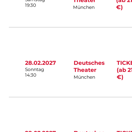
Theater
(ab 2
19:30
€)
München
28.02.2027
Deutsches
TICK
Sonntag
Theater
(ab 2
14:30
€)
München