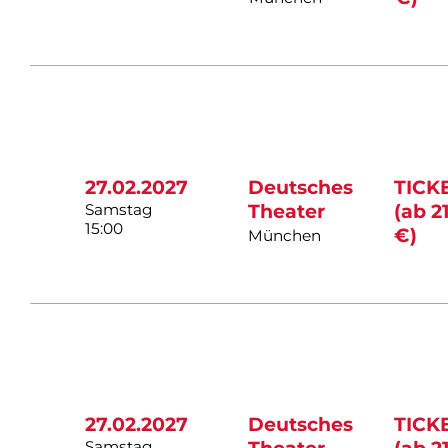
27.02.2027
Deutsches
TICK
Samstag
Theater
(ab 2
15:00
€)
München
27.02.2027
Deutsches
TICK
Samstag