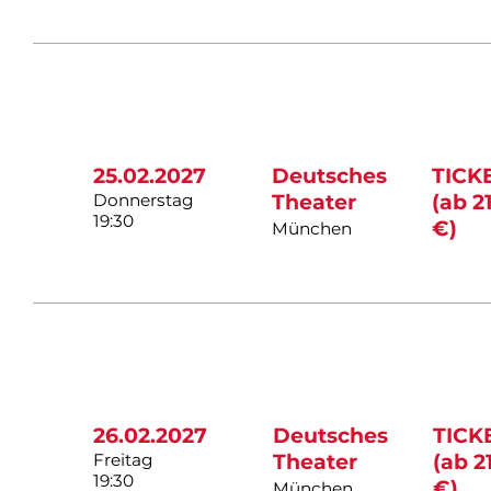
25.02.2027
Deutsches
TICK
Donnerstag
Theater
(ab 2
19:30
€)
München
26.02.2027
Deutsches
TICK
Freitag
Theater
(ab 2
19:30
€)
München