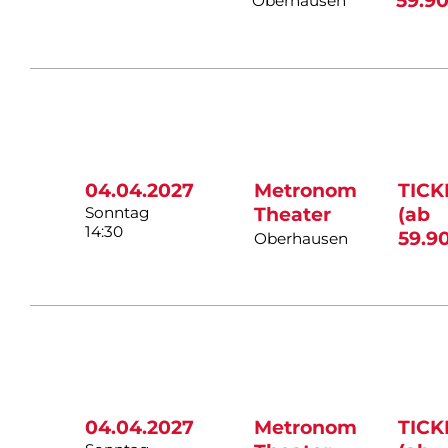
59.90
Oberhausen
04.04.2027
Metronom
TICK
Sonntag
Theater
(ab
14:30
59.9
Oberhausen
04.04.2027
Metronom
TICK