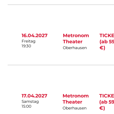
16.04.2027
Metronom
TICK
Freitag
Theater
(ab 5
19:30
€)
Oberhausen
17.04.2027
Metronom
TICK
Samstag
Theater
(ab 5
15:00
€)
Oberhausen