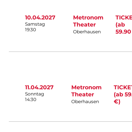
10.04.2027
Metronom
TICK
Samstag
Theater
(ab
19:30
59.90
Oberhausen
11.04.2027
Metronom
TICKE
Sonntag
Theater
(ab 59
14:30
€)
Oberhausen