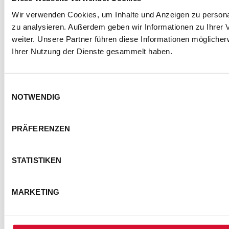
Wir verwenden Cookies, um Inhalte und Anzeigen zu personal
SEMMEL @ SOCIAL MEDIA
zu analysieren. Außerdem geben wir Informationen zu Ihrer
weiter. Unsere Partner führen diese Informationen mögliche
Ihrer Nutzung der Dienste gesammelt haben.
Einwilligungsauswahl
NOTWENDIG
PRÄFERENZEN
KONTAKT
IMPRESSUM
DATENSCHUTZ
STATISTIKEN
BARRIEREFREIHEITSERKLÄRUNG
NUTZUNGSBEDINGUNGEN
MARKETING
FOTOHINWEISE
AGB
COOKIE-EINSTELLUNGEN