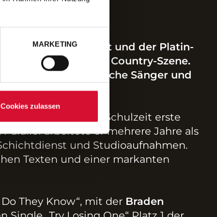
MARKETING
arde Streams weltweit und der Platin-
timmen der modernen Country-Szene.
mmt der US-amerikanische Sänger und
nach Deutschland.
Cookies zulassen
ts während seiner Schulzeit erste
arallel arbeitete er mehrere Jahre als
Schichtdienst und Studioaufnahmen.
ichen Texten und einer markanten
t Do They Know“, mit der
Braden
 Single „Try Losing One“ Platz 1 der