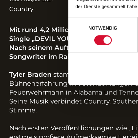
der Dienste gesammelt habe
Country
Einwilligungsauswahl
NOTWENDIG
Mit rund 4,2 Millionen monatlichen Hör
Single „DEVIL YOU KNOW“ zählt Tyler
Nach seinem Auftritt beim C2C: Count
Songwriter im Rahmen seiner „The Day
Tyler Braden
stammt aus Slapout im US
Bühnenerfahrung mit stundenlangen Cove
Feuerwehrmann in Alabama und Tennes
Seine Musik verbindet Country, Southe
Stimme.
Nach ersten Veröffentlichungen wie „Li
erstmals größere Aufmerksamkeit erreich