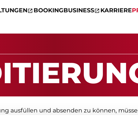
LTUNGEN
BOOKING
BUSINESS
KARRIERE
P
DI­TIE­RUN
ung ausfüllen und absenden zu können, müss
Sie die Marketing-Cookies aktivieren. Bitte klic
ng-Cookies, um fortzufahren.