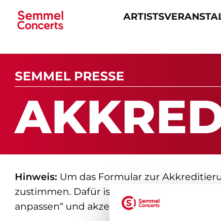
ARTISTS
VERANSTA
Navigation
überspringen
SEMMEL PRESSE
AK­K­RE­
Hinweis:
Um das Formular zur Akkreditier
zustimmen. Dafür ist es erforderlich, dass 
anpassen“ und akzeptieren Sie die Marketi