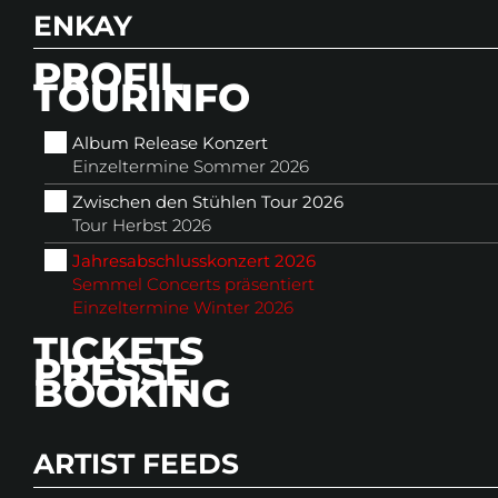
ENKAY
PROFIL
TOURINFO
Album Release Konzert
Einzeltermine Sommer 2026
Zwischen den Stühlen Tour 2026
Tour Herbst 2026
Jah­res­ab­schluss­kon­zert 2026
Semmel Concerts präsentiert
Einzeltermine Winter 2026
TICKETS
PRESSE
Album Release Konzert
BOOKING
Album Release Konzert
Einzeltermine Sommer 2026
Einzeltermine Sommer 2026
Zwischen den Stühlen Tour 2026
ARTIST FEEDS
Zwischen den Stühlen Tour 2026
Tour Herbst 2026
Tour Herbst 2026
Jah­res­ab­schluss­kon­zert 2026