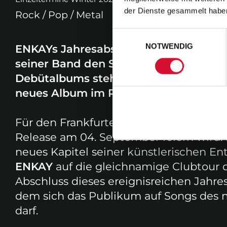
der Dienste gesammelt habe
Rock / Pop / Metal
Einwilligungsauswahl
NOTWENDIG
ENKAYs Jahresabschlusskonzerte sind f
seiner Band den Schlusspunkt unter e
Debütalbums steht. Am 29. Dezember 
neues Album im Rahmen eines unverge
Für den Frankfurter Musiker steht 202
Release am 04. September feiern wird.
neues Kapitel seiner künstlerischen En
ENKAY
auf die gleichnamige Clubtour 
Abschluss dieses ereignisreichen Jahres
dem sich das Publikum auf Songs des n
darf.