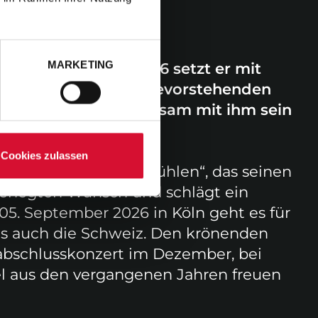
MARKETING
n geworden. Auch 2026 setzt er mit
z im Zeichen seines bevorstehenden
 Gelegenheit, gemeinsam mit ihm sein
Cookies zulassen
ums „Zwischen den Stühlen“, das seinen
 gehegten Wunsch und schlägt ein
05. September 2026 in Köln geht es für
ls auch die Schweiz. Den krönenden
esabschlusskonzert im Dezember, bei
el aus den vergangenen Jahren freuen