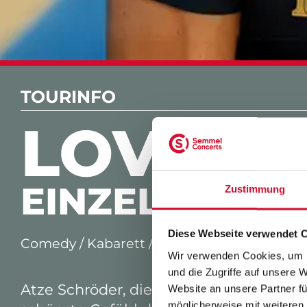
TOURINFO
LOVEMA
EINZELTERMIN
Zustimmung
Diese Webseite verwendet 
Comedy / Kabarett / Lesungen / Theater
Wir verwenden Cookies, um I
und die Zugriffe auf unsere 
Atze Schröder, die liebende Legende, w
Website an unsere Partner fü
möglicherweise mit weiteren