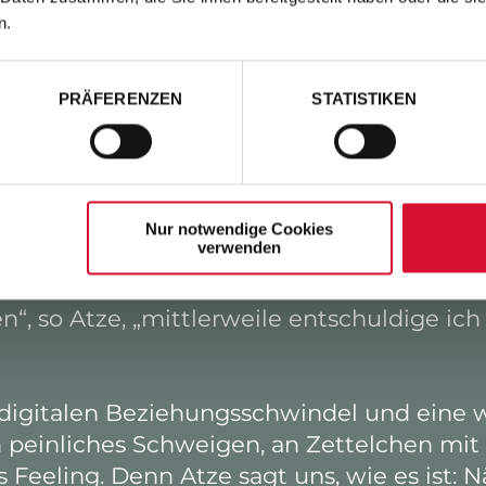
n.
 wissen kaum noch, wie eine echte Berühru
ehr ab, wenn’s klingelt. Wir sind alle dau
toptimierung und digitalen Dauerbrenner
PRÄFERENZEN
STATISTIKEN
indung. Die Welt dreht durch, aber Haupts
Nur notwendige Cookies
verwenden
s auseinander, was wir heute Liebe nenne
, so Atze, „mittlerweile entschuldige ic
igitalen Beziehungsschwindel und eine w
peinliches Schweigen, an Zettelchen mit „I
s Feeling. Denn Atze sagt uns, wie es ist: