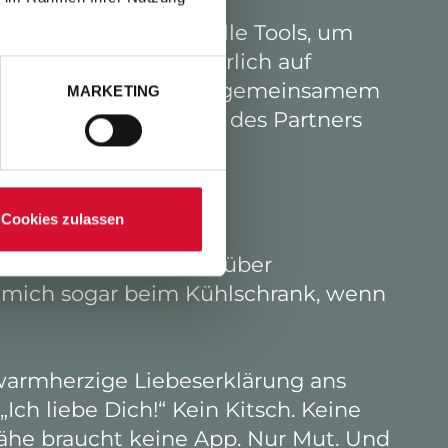
ng geht. Wir haben alle Tools, um
er-online – aber innerlich auf
n, in Beziehungen mit gemeinsamem
MARKETING
ache, die Zahnbürste des Partners
Cookies zulassen
n. „Ich hab‘ so viel über
h mich sogar beim Kühlschrank, wenn
armherzige Liebeserklärung ans
ch liebe Dich!“ Kein Kitsch. Keine
 Nähe braucht keine App. Nur Mut. Und