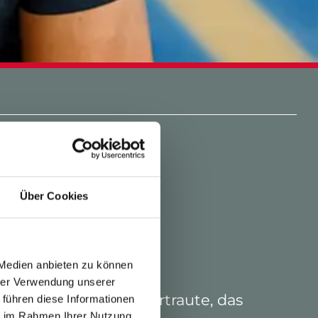
Über Cookies
 Medien anbieten zu können
hrer Verwendung unserer
n: das Echte, das Vertraute, das
 führen diese Informationen
ie im Rahmen Ihrer Nutzung