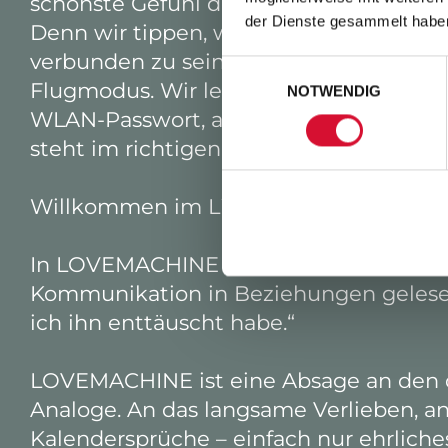
schönste Gefühl der Welt.
der Dienste gesammelt habe
Denn wir tippen, wischen, liken – aber
verbunden zu sein – aber niemand hebt m
Einwilligungsauswahl
Flugmodus. Wir leben zwischen Selbs
NOTWENDIG
WLAN-Passwort, aber ohne stabile Verb
steht im richtigen Becher.
Willkommen im Liebesleben 2026!
In LOVEMACHINE nimmt Atze Schröder da
Kommunikation in Beziehungen gelesen“
ich ihn enttäuscht habe.“
LOVEMACHINE ist eine Absage an den d
Analoge. An das langsame Verlieben, an 
Kalendersprüche – einfach nur ehrliche