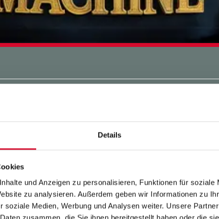
CHINE
E WINTER 2027
Details
Cookies
nhalte und Anzeigen zu personalisieren, Funktionen für soziale
Website zu analysieren. Außerdem geben wir Informationen zu I
ill seinen Fans diesmal etwas zurückzugebe
r soziale Medien, Werbung und Analysen weiter. Unsere Partner
 Daten zusammen, die Sie ihnen bereitgestellt haben oder die s