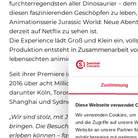
furchterregendsten aller Dinosaurier – dem
diesen faszinierenden Geschöpfen zu leben,
Animationsserie Jurassic World: Neue Aben
derzeit auf Netflix zu sehen ist.
Die Experience lädt Groß und Klein ein, volls
Produktion entsteht in Zusammenarbeit vo
lebensechten animierten Dinosaurier.
Seit ihrer Premiere in Melbourne, Australien
2016 über acht Millionen Besucher begeister
Zustimmung
darunter Köln, Toronto, London, Atlanta, Sa
Shanghai und Sydney.
Diese Webseite verwendet 
Wir verwenden Cookies, um I
„Wir sind stolz, mit Jurassic World: The Ex
und die Zugriffe auf unsere 
bringen. Die Besucher dürfen sich auf ein 
Website an unsere Partner fü
erleben können – fast so, als befänden sie s
möglicherweise mit weiteren