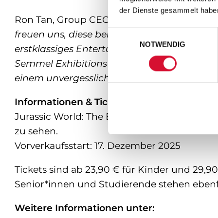
der Dienste gesammelt habe
Ron Tan, Group CEO von NEON, ergänzt:
„J
Einwilligungsauswahl
freuen uns, diese bemerkenswerte Reise nun 
NOTWENDIG
erstklassiges Entertainment bekannt ist. 
Semmel Exhibitions laden wir Gäste ein, in 
einem unvergesslichen Erlebnis verschmelze
Informationen & Tickets
Jurassic World: The Experience eröffnet am 
zu sehen.
Vorverkaufsstart: 17. Dezember 2025
Tickets sind ab 23,90 € für Kinder und 29,9
Senior*innen und Studierende stehen ebenfa
Weitere Informationen unter: