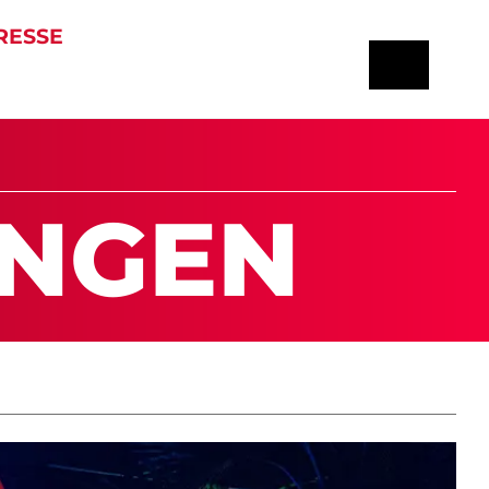
RESSE
UN­GEN