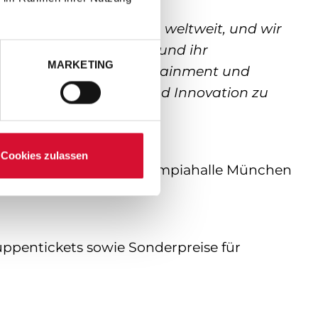
ahren Millionen Menschen weltweit, und wir
hre kulturelle Vielfalt und ihr
MARKETING
on Universal Live Entertainment und
rytelling, Kreativität und Innovation zu
Cookies zulassen
ber 2026 in der Kleinen Olympiahalle München
ruppentickets sowie Sonderpreise für