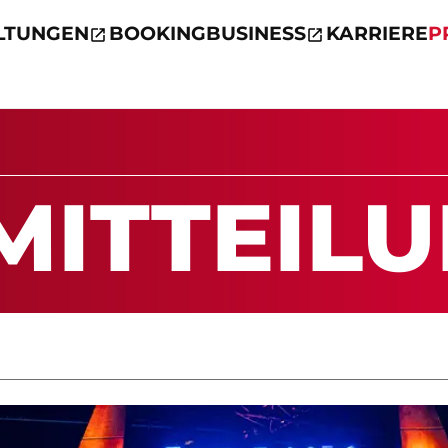
LTUNGEN
BOOKING
BUSINESS
KARRIERE
P
MIT­TEI­L