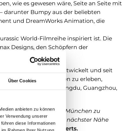
en, wie es gewesen wäre, Seite an Seite mit
 – darunter Bumpy aus der beliebten
inment und DreamWorks Animation, die
rassic World-Filmreihe inspiriert ist. Die
max Designs, den Schöpfern der
nem weltweiten Erfolg entwickelt und seit
nternationalen Metropolen zu erleben,
Über Cookies
 Paris, Madrid, Seoul, Chengdu, Guangzhou,
 Medien anbieten zu können
lt der Spitzenklasse nach München zu
hrer Verwendung unserer
ensgroße Dinosaurier aus nächster Nähe
 führen diese Informationen
 CEO von Semmel Concerts.
ie im Rahmen Ihrer Nutzung