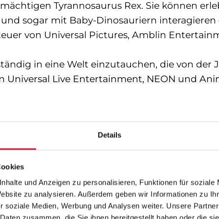
 mächtigen Tyrannosaurus Rex. Sie können erleb
 und sogar mit Baby-Dinosauriern interagieren
teuer von Universal Pictures, Amblin Enterta
tändig in eine Welt einzutauchen, die von der Ju
n Universal Live Entertainment, NEON und Ani
, hat sich Jurassic World: The Experience zu ei
t. Die Ausstellung war bereits in zahlreichen i
Details
n Diego, Denver, Dallas, Chicago, Philadelphia,
Cookies
nhalte und Anzeigen zu personalisieren, Funktionen für soziale
perience erneut eine internationale Erlebniswe
Website zu analysieren. Außerdem geben wir Informationen zu I
mitreißendes Abenteuer freuen, in dem sie leb
r soziale Medien, Werbung und Analysen weiter. Unsere Partner
ich mitten im Film“
,
sagt Dieter Semmelmann,
 Daten zusammen, die Sie ihnen bereitgestellt haben oder die s