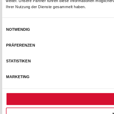
weiter. Unsere Partner führen diese Informationen mögliche
Ihrer Nutzung der Dienste gesammelt haben.
KONTAKT
IMPRESSUM
DATENSCHUTZ
Einwilligungsauswahl
BARRIEREFREIHEITSERKLÄRUNG
NOTWENDIG
NUTZUNGSBEDINGUNGEN
FOTOHINWEISE
AGB
PRÄFERENZEN
COOKIE-EINSTELLUNGEN
STATISTIKEN
© Semmel Concerts Entertainment GmbH 2025
MARKETING