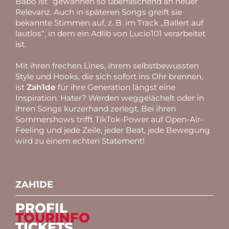
Babo ist“ gewannen so überraschend an neuer
Relevanz. Auch in späteren Songs greift sie
bekannte Stimmen auf, z. B. im Track „Ballert auf
lautlos“, in dem ein Adlib von Lucio101 verarbeitet
ist.
Mit ihren frechen Lines, ihrem selbstbewussten
Style und Hooks, die sich sofort ins Ohr brennen,
ist
Zah1de
für ihre Generation längst eine
Inspiration. Hater? Werden weggelächelt oder in
ihren Songs kurzerhand zerlegt. Bei ihren
Sommershows trifft TikTok-Power auf Open-Air-
Feeling und jede Zeile, jeder Beat, jede Bewegung
wird zu einem echten Statement!
ZAH1DE
PROFIL
TOURINFO
TICKETS