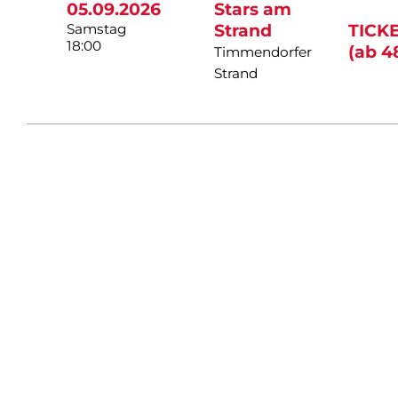
05.09.2026
Stars am
Samstag
Strand
TICK
18:00
(ab 4
Timmendorfer
Strand