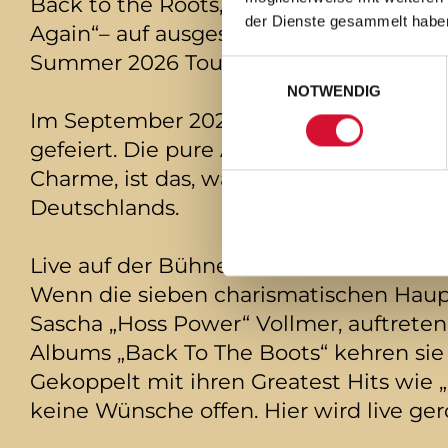
Back to the Roots, BACK TO THE BOOTS
der Dienste gesammelt habe
Again“– auf ausgesuchten Festivals un
Summer 2026 Tour startete Mitte Mai u
Einwilligungsauswahl
NOTWENDIG
Im September 2025 chartete das neues
gefeiert. Die pure Authentizität der 
Charme, ist das, was die Crowd mitrei
Deutschlands.
Live auf der Bühne sind The BossHoss ei
Wenn die sieben charismatischen Haupt
Sascha „Hoss Power“ Vollmer, auftrete
Albums „Back To The Boots“ kehren sie l
Gekoppelt mit ihren Greatest Hits wie „
keine Wünsche offen. Hier wird live ge