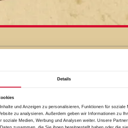
O THE B
Details
Cookies
nhalte und Anzeigen zu personalisieren, Funktionen für soziale
Website zu analysieren. Außerdem geben wir Informationen zu I
r soziale Medien, Werbung und Analysen weiter. Unsere Partner
 Daten zusammen, die Sie ihnen bereitgestellt haben oder die s