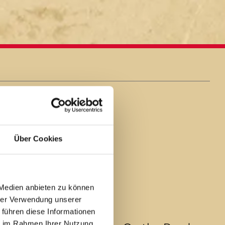
OOTS
Über Cookies
 Medien anbieten zu können
hrer Verwendung unserer
 führen diese Informationen
ie im Rahmen Ihrer Nutzung