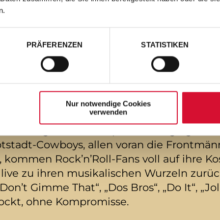
! Die angesagten Country-Rock’n’Roller 
n.
d Open Airs, um die Bühnen zu zerlegen. D
nd geht bis in den September hinein.
PRÄFERENZEN
STATISTIKEN
te Album „Back To The Boots“auf Platz #2
Band, gepaart mit schweißtreibendem Rock
ßt. The BossHoss gehören zu einer der be
Nur notwendige Cookies
verwenden
n unvergessliches, explosiv-energiegeladen
stadt-Cowboys, allen voran die Frontmänn
n, kommen Rock’n’Roll-Fans voll auf ihre 
ive zu ihren musikalischen Wurzeln zurück: 
Don’t Gimme That“, „Dos Bros“, „Do It“, „Jo
rockt, ohne Kompromisse.