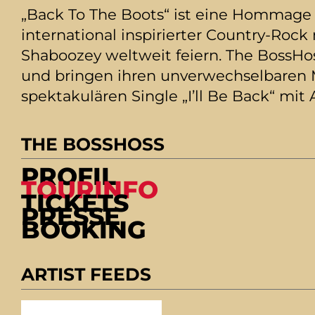
„Back To The Boots“ ist eine Hommage an
international inspirierter Country-Roc
Shaboozey weltweit feiern. The BossHos
und bringen ihren unverwechselbaren M
spektakulären Single „I’ll Be Back“ mi
THE BOSSHOSS
PROFIL
TOURINFO
TICKETS
PRESSE
BOOKING
ARTIST FEEDS