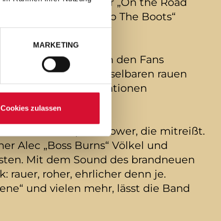
sind in diesem Sommer „On the Road
ie heiße neue „Back To The Boots“
MARKETING
 und wird seitdem von den Fans
 und ihrem unverwechselbaren rauen
kanntesten Rock-Formationen
Cookies zulassen
es Erlebnis – pure Power, die mitreißt.
er Alec „Boss Burns“ Völkel und
Kosten. Mit dem Sound des brandneuen
rauer, roher, ehrlicher denn je.
lene“ und vielen mehr, lässt die Band