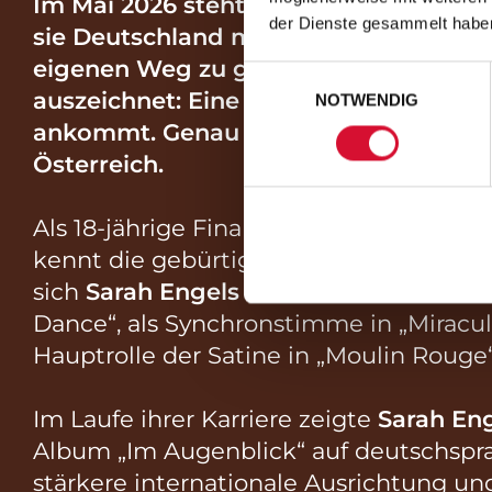
Im Mai 2026 steht Sarah Engels auf ei
der Dienste gesammelt habe
sie Deutschland mit dem Song „Fire“,
eigenen Weg zu gehen. Vor einem weltw
Einwilligungsauswahl
auszeichnet: Eine starke Stimme, emot
NOTWENDIG
ankommt. Genau dieses Feuer entfacht
Österreich.
Als 18-jährige Finalistin von „Deutschla
kennt die gebürtige Kölnerin kaum kün
sich
Sarah Engels
fest in der deutschen 
Dance“, als Synchronstimme in „Miraculo
Hauptrolle der Satine in „Moulin Rouge“
Im Laufe ihrer Karriere zeigte
Sarah En
Album „Im Augenblick“ auf deutschsprach
stärkere internationale Ausrichtung u