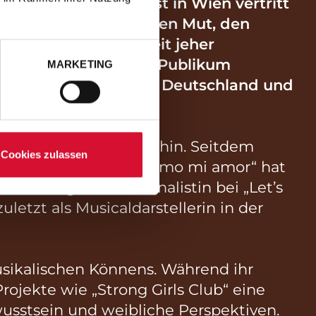
ovision Song Contest in Wien vertritt
 innere Stärke und den Mut, den
as ihre Auftritte seit jeher
unmittelbar bei ihrem Publikum
MARKETING
ur in acht Städten in Deutschland und
 steilen Karrierestart hin. Seitdem
Cookies zulassen
all My Name“ und „Te amo mi amor“ hat
berzeugte sie als Finalistin bei „Let’s
letzt als Musicaldarstellerin in der
sikalischen Könnens. Während ihr
rojekte wie „Strong Girls Club“ eine
usstsein und weibliche Perspektiven.