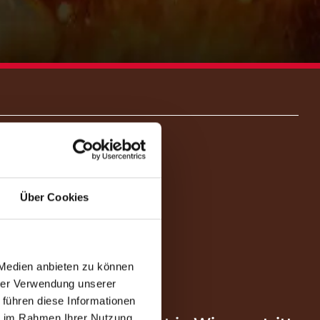
Über Cookies
 Medien anbieten zu können
hrer Verwendung unserer
 führen diese Informationen
ie im Rahmen Ihrer Nutzung