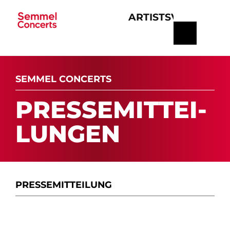
ARTISTS
VERANSTA
Navigation
überspringen
SEMMEL CONCERTS
PRES­SE­MIT­TEI­
LUN­GEN
PRESSE­MITTEILUNG