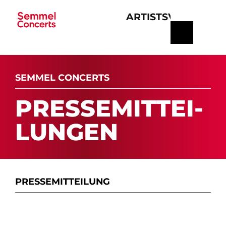
ARTISTS
VERANSTA
Navigation
überspringen
SEMMEL CONCERTS
PRES­SE­MIT­TEI­
LUN­GEN
PRESSE­MITTEILUNG