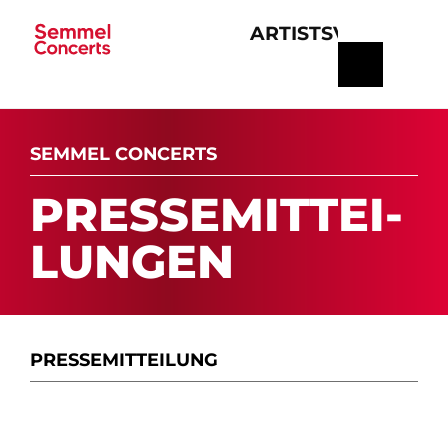
ARTISTS
VERANSTA
Navigation
überspringen
SEMMEL CONCERTS
PRES­SE­MIT­TEI­
LUN­GEN
PRESSE­MITTEILUNG