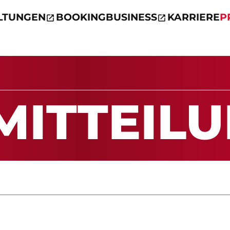
LTUNGEN
BOOKING
BUSINESS
KARRIERE
P
MIT­TEI­L