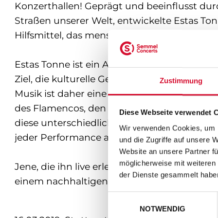
Konzerthallen! Geprägt und beeinflusst dur
Straßen unserer Welt, entwickelte Estas Tonn
Hilfsmittel, das menschliche Bewusstsein u
Estas Tonne ist ein Ausnahmekünstler. Durc
Ziel, die kulturelle Gesamtheit der Welt w
Zustimmung
Musik ist daher eine Reminiszenz an jede se
des Flamencos, den Ursprüngen des Gipsy, de
Diese Webseite verwendet 
diese unterschiedlichen Stile fließen nahe
Wir verwenden Cookies, um I
jeder Performance anders, aber immer einzig
und die Zugriffe auf unsere 
Website an unsere Partner fü
möglicherweise mit weiteren
Jene, die ihn live erleben, erfahren die Int
der Dienste gesammelt habe
einem nachhaltigen und glücksstiftenden Er
Einwilligungsauswahl
NOTWENDIG