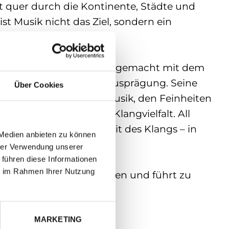
t quer durch die Kontinente, Städte und
st Musik nicht das Ziel, sondern ein
turelle Merkmale zu eigen gemacht mit dem
mte Nationalität oder Ausprägung. Seine
Über Cookies
Strukturen klassischer Musik, den Feinheiten
d von elektronischer Klangvielfalt. All
harmonische neue Einheit des Klangs – in
 Medien anbieten zu können
hrer Verwendung unserer
 führen diese Informationen
ie im Rahmen Ihrer Nutzung
hrt das Innere der Menschen und führt zu
MARKETING