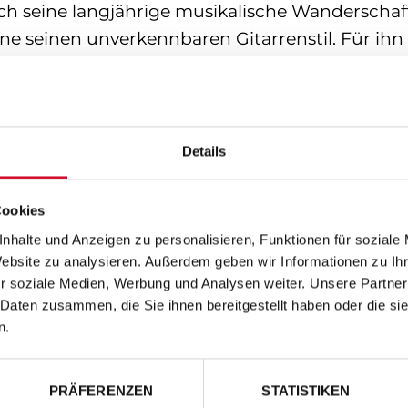
ch seine langjährige musikalische Wanderschaf
e seinen unverkennbaren Gitarrenstil. Für ihn i
nd die umgebende Realität zu befreien.
h seine Reisen hat er sich verschiedenste kul
iederzugeben ohne Schwerpunkt auf eine bestim
Details
iner Erfahrungen. Es ist ein Verschmelzen von 
r Charakteristik lateinamerikanischer Klänge un
Cookies
zu unbemerkt ineinander und erstehen als eine 
nhalte und Anzeigen zu personalisieren, Funktionen für soziale
artig in ihrer Art und Melodie.
Website zu analysieren. Außerdem geben wir Informationen zu I
r soziale Medien, Werbung und Analysen weiter. Unsere Partner
 Daten zusammen, die Sie ihnen bereitgestellt haben oder die s
ensität seiner Musik ganz unmittelbar - sie berü
n.
lebnis.
PRÄFERENZEN
STATISTIKEN