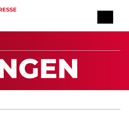
RESSE
UN­GEN