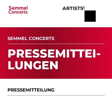
ARTISTS
VERANSTA
Navigation
überspringen
SEMMEL CONCERTS
PRES­SE­MIT­TEI­
LUN­GEN
PRESSE­MITTEILUNG