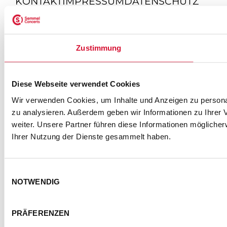
KONTAKT
IMPRESSUM
DATENSCHUTZ
BARRIEREFREIHEITSERKLÄRUNG
NUTZUNGSBEDINGUNGEN
FOTOHINWEISE
AGB
Zustimmung
COOKIE-EINSTELLUNGEN
Diese Webseite verwendet Cookies
© Semmel Concerts Entertainment GmbH 2025
Wir verwenden Cookies, um Inhalte und Anzeigen zu personal
zu analysieren. Außerdem geben wir Informationen zu Ihrer
weiter. Unsere Partner führen diese Informationen mögliche
Ihrer Nutzung der Dienste gesammelt haben.
Einwilligungsauswahl
NOTWENDIG
PRÄFERENZEN