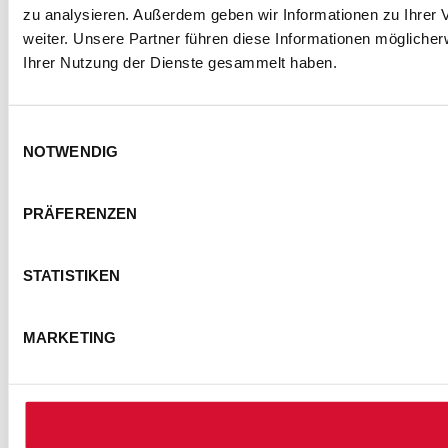
zu analysieren. Außerdem geben wir Informationen zu Ihrer
weiter. Unsere Partner führen diese Informationen mögliche
Ihrer Nutzung der Dienste gesammelt haben.
Einwilligungsauswahl
NOTWENDIG
KONTAKT
IMPRESSUM
DATENSCHUTZ
PRÄFERENZEN
BARRIEREFREIHEITSERKLÄRUNG
NUTZUNGSBEDINGUNGEN
STATISTIKEN
FOTOHINWEISE
AGB
COOKIE-EINSTELLUNGEN
MARKETING
© Semmel Concerts Entertainment GmbH 2025