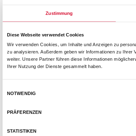
Zustimmung
ZUR ANMELDUNG
Diese Webseite verwendet Cookies
SEMMEL @ SOCIAL MEDIA
Wir verwenden Cookies, um Inhalte und Anzeigen zu personal
zu analysieren. Außerdem geben wir Informationen zu Ihrer
weiter. Unsere Partner führen diese Informationen mögliche
Ihrer Nutzung der Dienste gesammelt haben.
Einwilligungsauswahl
NOTWENDIG
PRÄFERENZEN
KONTAKT
IMPRESSUM
DATENSCHUTZ
BARRIEREFREIHEITSERKLÄRUNG
STATISTIKEN
NUTZUNGSBEDINGUNGEN