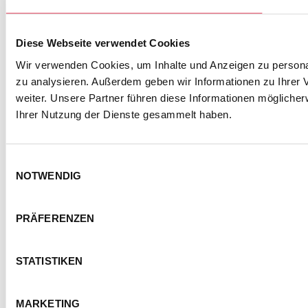
Diese Webseite verwendet Cookies
Wir verwenden Cookies, um Inhalte und Anzeigen zu personal
KONTAKT
IMPRESSUM
DATENSCHUTZ
zu analysieren. Außerdem geben wir Informationen zu Ihrer
BARRIEREFREIHEITSERKLÄRUNG
weiter. Unsere Partner führen diese Informationen mögliche
NUTZUNGSBEDINGUNGEN
Ihrer Nutzung der Dienste gesammelt haben.
FOTOHINWEISE
AGB
COOKIE-EINSTELLUNGEN
Einwilligungsauswahl
NOTWENDIG
© Semmel Concerts Entertainment GmbH 2025
PRÄFERENZEN
STATISTIKEN
MARKETING