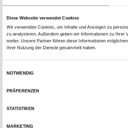
Diese Webseite verwendet Cookies
Wir verwenden Cookies, um Inhalte und Anzeigen zu personal
KONTAKT
IMPRESSUM
DATENSCHUTZ
zu analysieren. Außerdem geben wir Informationen zu Ihrer
BARRIEREFREIHEITSERKLÄRUNG
weiter. Unsere Partner führen diese Informationen mögliche
NUTZUNGSBEDINGUNGEN
Ihrer Nutzung der Dienste gesammelt haben.
FOTOHINWEISE
AGB
COOKIE-EINSTELLUNGEN
Einwilligungsauswahl
NOTWENDIG
© Semmel Concerts Entertainment GmbH 2025
PRÄFERENZEN
STATISTIKEN
MARKETING