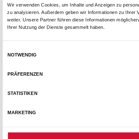
Wir verwenden Cookies, um Inhalte und Anzeigen zu personal
zu analysieren. Außerdem geben wir Informationen zu Ihrer
weiter. Unsere Partner führen diese Informationen mögliche
Ihrer Nutzung der Dienste gesammelt haben.
Einwilligungsauswahl
KONTAKT
IMPRESSUM
DATENSCHUTZ
NOTWENDIG
BARRIEREFREIHEITSERKLÄRUNG
NUTZUNGSBEDINGUNGEN
PRÄFERENZEN
FOTOHINWEISE
AGB
COOKIE-EINSTELLUNGEN
STATISTIKEN
© Semmel Concerts Entertainment GmbH 2025
MARKETING