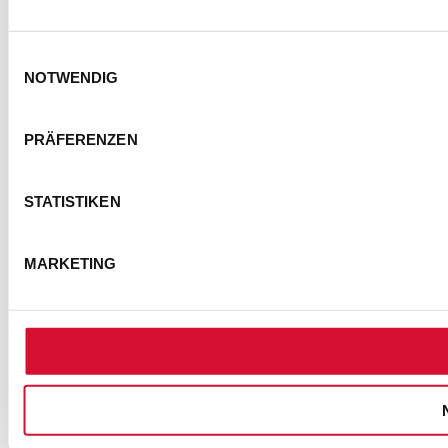
Einwilligungsauswahl
NOTWENDIG
KONTAKT
IMPRESSUM
DATENSCHUTZ
PRÄFERENZEN
BARRIEREFREIHEITSERKLÄRUNG
NUTZUNGSBEDINGUNGEN
STATISTIKEN
FOTOHINWEISE
AGB
COOKIE-EINSTELLUNGEN
MARKETING
© Semmel Concerts Entertainment GmbH 2025