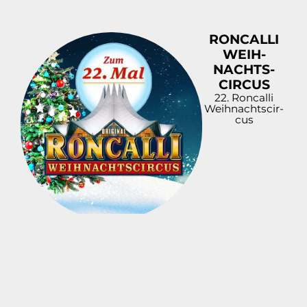
RONCALLI
WEIH­
NACHT­S­
CIR­CUS
22. Roncalli
Weih­nacht­s­cir­
cus