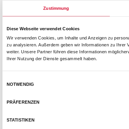
ZUR ANMELDUNG
Zustimmung
Diese Webseite verwendet Cookies
SEMMEL @ SOCIAL MEDIA
Wir verwenden Cookies, um Inhalte und Anzeigen zu personal
zu analysieren. Außerdem geben wir Informationen zu Ihrer
weiter. Unsere Partner führen diese Informationen mögliche
Ihrer Nutzung der Dienste gesammelt haben.
Einwilligungsauswahl
NOTWENDIG
KONTAKT
IMPRESSUM
DATENSCHUTZ
PRÄFERENZEN
BARRIEREFREIHEITSERKLÄRUNG
NUTZUNGSBEDINGUNGEN
STATISTIKEN
FOTOHINWEISE
AGB