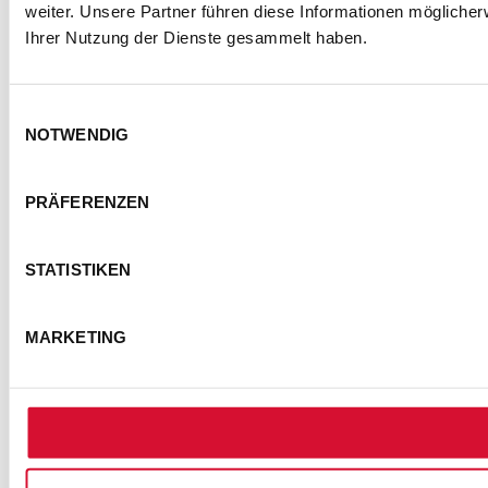
weiter. Unsere Partner führen diese Informationen mögliche
Ihrer Nutzung der Dienste gesammelt haben.
Einwilligungsauswahl
KONTAKT
IMPRESSUM
DATENSCHUTZ
NOTWENDIG
BARRIEREFREIHEITSERKLÄRUNG
NUTZUNGSBEDINGUNGEN
PRÄFERENZEN
FOTOHINWEISE
AGB
COOKIE-EINSTELLUNGEN
STATISTIKEN
© Semmel Concerts Entertainment GmbH 2025
MARKETING