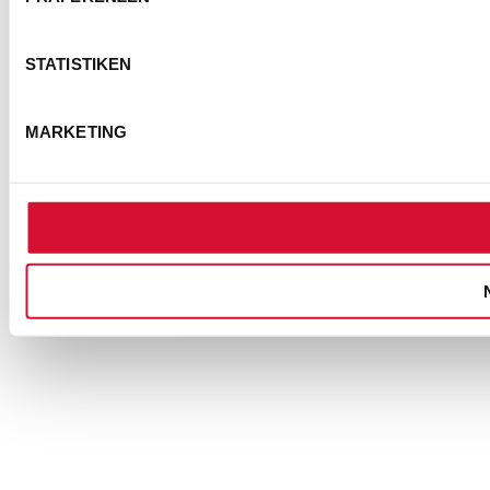
KONTAKT
IMPRESSUM
DATENSCHUTZ
BARRIEREFREIHEITSERKLÄRUNG
STATISTIKEN
NUTZUNGSBEDINGUNGEN
FOTOHINWEISE
AGB
MARKETING
COOKIE-EINSTELLUNGEN
© Semmel Concerts Entertainment GmbH 2025