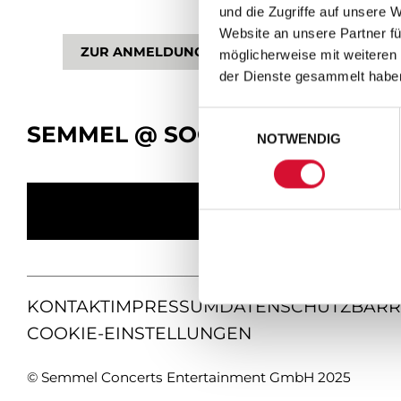
und die Zugriffe auf unsere 
Website an unsere Partner fü
ZUR ANMELDUNG
möglicherweise mit weiteren
der Dienste gesammelt habe
Einwilligungsauswahl
SEMMEL @ SOCIAL MEDIA
NOTWENDIG
KONTAKT
IMPRESSUM
DATENSCHUTZ
BARR
COOKIE-EINSTELLUNGEN
© Semmel Concerts Entertainment GmbH 2025