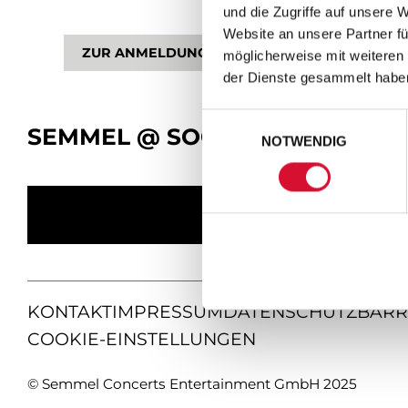
und die Zugriffe auf unsere 
Website an unsere Partner fü
ZUR ANMELDUNG
möglicherweise mit weiteren
der Dienste gesammelt habe
Einwilligungsauswahl
SEMMEL @ SOCIAL MEDIA
NOTWENDIG
KONTAKT
IMPRESSUM
DATENSCHUTZ
BARR
COOKIE-EINSTELLUNGEN
© Semmel Concerts Entertainment GmbH 2025