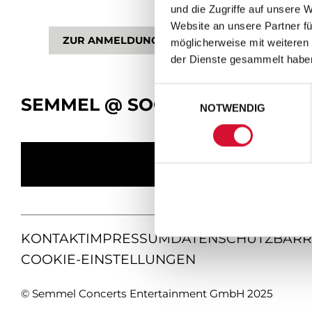
und die Zugriffe auf unsere 
Website an unsere Partner fü
ZUR ANMELDUNG
möglicherweise mit weiteren
der Dienste gesammelt habe
Einwilligungsauswahl
SEMMEL @ SOCIAL MEDIA
NOTWENDIG
KONTAKT
IMPRESSUM
DATENSCHUTZ
BARR
COOKIE-EINSTELLUNGEN
© Semmel Concerts Entertainment GmbH 2025