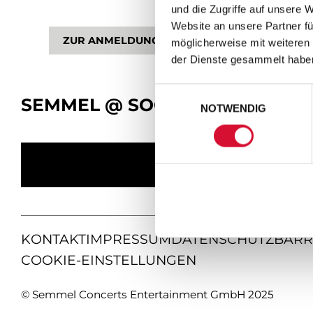
und die Zugriffe auf unsere 
Website an unsere Partner fü
ZUR ANMELDUNG
möglicherweise mit weiteren
der Dienste gesammelt habe
Einwilligungsauswahl
SEMMEL @ SOCIAL MEDIA
NOTWENDIG
KONTAKT
IMPRESSUM
DATENSCHUTZ
BARR
COOKIE-EINSTELLUNGEN
© Semmel Concerts Entertainment GmbH 2025