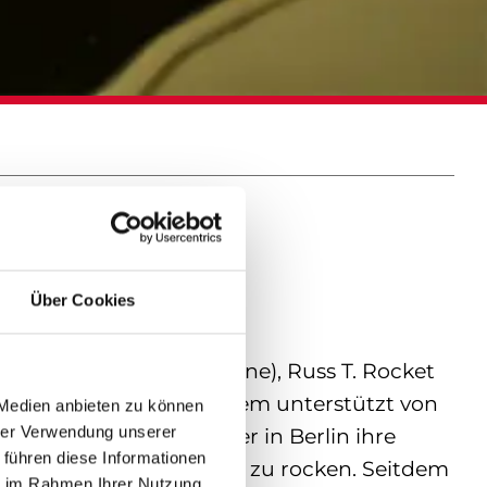
Über Cookies
Mundharmonika, Mandoline), Russ T. Rocket
cussion) – live seit langem unterstützt von
 Medien anbieten zu können
hrer Verwendung unserer
ieben furchtlose Musiker in Berlin ihre
 führen diese Informationen
noch ahnungslose Republik zu rocken. Seitdem
ie im Rahmen Ihrer Nutzung