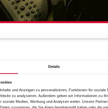
SSHOSS
Details
ss Power (Gesang, Gitarre), Hank Williamson (
Cookies
Doe (Drums) und Ernesto Escobar de Tijuana (Per
nhalte und Anzeigen zu personalisieren, Funktionen für soziale
Website zu analysieren. Außerdem geben wir Informationen zu I
nderbrass“.Vor fast zwei Jahrzehnten sattelten s
r soziale Medien, Werbung und Analysen weiter. Unsere Partner
 mit Satteltaschen voller Rock’n’Roll los, die 
 Daten zusammen, die Sie ihnen bereitgestellt haben oder die s