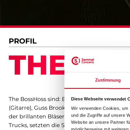
PROFIL
THE BO
Zustimmung
The BossHoss sind: Boss Burns (Gesang), Ho
Diese Webseite verwendet 
(Gitarre), Guss Brooks (Kontrabass), Frank 
Wir verwenden Cookies, um I
und die Zugriffe auf unsere 
der brillanten Bläsersektion „The Tijuana Wo
Website an unsere Partner fü
Trucks, setzten die Stetsons auf und fuhren
möglicherweise mit weiteren