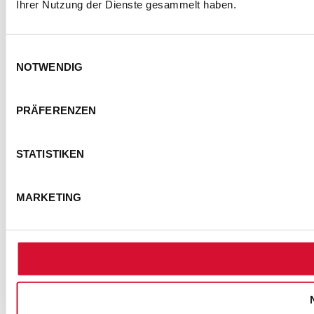
Ihrer Nutzung der Dienste gesammelt haben.
KONTAKT
IMPRESSUM
DATENSCHUTZ
Einwilligungsauswahl
NOTWENDIG
BARRIEREFREIHEITSERKLÄRUNG
NUTZUNGSBEDINGUNGEN
PRÄFERENZEN
FOTOHINWEISE
AGB
COOKIE-EINSTELLUNGEN
STATISTIKEN
© Semmel Concerts Entertainment GmbH 2025
MARKETING