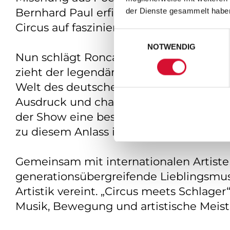
Bernhard Paul erfindet sich Roncalli i
der Dienste gesammelt habe
Circus auf faszinierende Weise erweiter
Einwilligungsauswahl
NOTWENDIG
Nun schlägt Roncalli ein neues Kapitel 
zieht der legendäre Circus ins Metron
Welt des deutschen Schlagers. Als Star
Ausdruck und charismatischer Bühnenprä
der Show eine besondere Magie. Natürlic
zu diesem Anlass in einer ganz besonde
Gemeinsam mit internationalen Artisten
generationsübergreifende Lieblingsmus
Artistik vereint. „Circus meets Schlag
Musik, Bewegung und artistische Meist