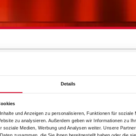
-THEATE
LI
Details
Cookies
nhalte und Anzeigen zu personalisieren, Funktionen für soziale
Website zu analysieren. Außerdem geben wir Informationen zu I
stert seit Jahrzehnten Millionen von Mens
r soziale Medien, Werbung und Analysen weiter. Unsere Partner
algischem Zauber. Unter der kreativen Lei
 Daten zusammen, die Sie ihnen bereitgestellt haben oder die s