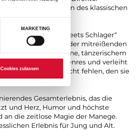
Ideen, die die Grenzen des klassischen
MARKETING
usiven Show „Circus meets Schlager“
ante Circuskunst mit der mitreißenden
unverwechselbaren Stimme, tänzerischem
ünstlerinnen ihres Genres und verleiht
Cookies zulassen
t mich, lieb mich“ nicht fehlen, den sie
nierendes Gesamterlebnis, das die
utzt und Herz, Humor und höchste
d an die zeitlose Magie der Manege.
slichen Erlebnis für Jung und Alt.