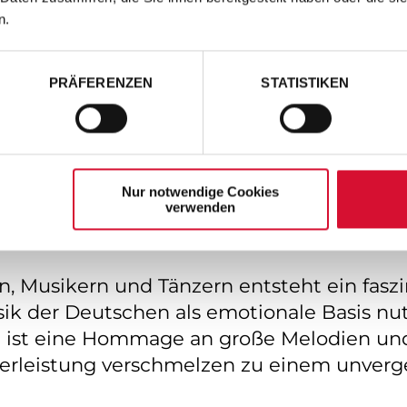
mmer wieder neu – mit außergewöhnlichen 
n.
n.
PRÄFERENZEN
STATISTIKEN
seiner Erfolgsgeschichte auf: Mit der exkl
om Theater Oberhausen und verbindet brill
gast mit dabei: Ella Endlich! - Mit ihrer 
senz ist sie eine der facettenreichsten K
Nur notwendige Cookies
h darf dabei ihr großer Hit „Küss mich, hal
verwenden
ren Version präsentieren wird.
, Musikern und Tänzern entsteht ein faszi
ik der Deutschen als emotionale Basis n
er“ ist eine Hommage an große Melodien un
erleistung verschmelzen zu einem unverges