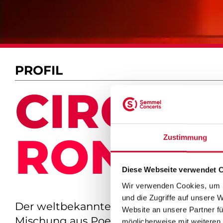
PROFIL
CIRCUS
RONCAL
Zustimmung
Diese Webseite verwendet 
Wir verwenden Cookies, um I
und die Zugriffe auf unsere 
Der weltbekannte Circus Roncalli begei
Website an unsere Partner fü
Mischung aus Poesie, Artistik und nost
möglicherweise mit weiteren