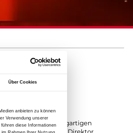
R
Über Cookies
 Medien anbieten zu können
hrer Verwendung unserer
chen mit seiner einzigartigen
 führen diese Informationen
tung von Gründer und Direktor
ie im Rahmen Ihrer Nutzung