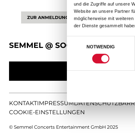
und die Zugriffe auf unsere 
Website an unsere Partner fü
ZUR ANMELDUNG
möglicherweise mit weiteren
der Dienste gesammelt habe
Einwilligungsauswahl
SEMMEL @ SOCIAL MEDIA
NOTWENDIG
KONTAKT
IMPRESSUM
DATENSCHUTZ
BARR
COOKIE-EINSTELLUNGEN
© Semmel Concerts Entertainment GmbH 2025