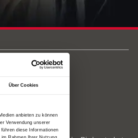
ME
Über Cookies
 Medien anbieten zu können
hrer Verwendung unserer
 führen diese Informationen
ie im Rahmen Ihrer Nutzung