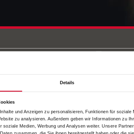
RE BOHÈ
MSKONZERT
Details
Cookies
nhalte und Anzeigen zu personalisieren, Funktionen für soziale
Website zu analysieren. Außerdem geben wir Informationen zu I
r soziale Medien, Werbung und Analysen weiter. Unsere Partner
 Daten zusammen, die Sie ihnen bereitgestellt haben oder die s