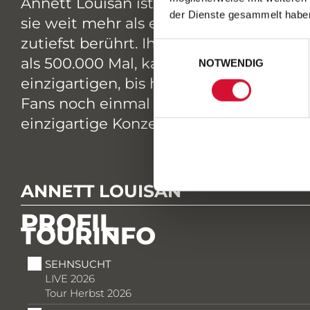
Annett Louisan ist die Stimme des deu
der Dienste gesammelt habe
sie weit mehr als eine Million Tonträge
zutiefst berührt. Ihr Debüt „Bohème“ i
Einwilligungsauswahl
als 500.000 Mal, katapultierte die bis
NOTWENDIG
einzigartigen, bis heute anhaltenden K
Fans noch einmal ein, mit ihr auf diese
einzigartige Konzertreihe zum Jubiläum
ANNETT LOUISAN
PROFIL
TOURINFO
SEHNSUCHT
LIVE 2026
Tour Herbst 2026