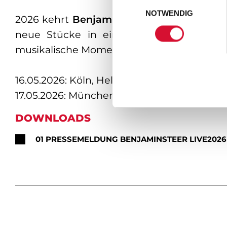
Einwilligungsauswahl
NOTWENDIG
2026 kehrt
Benjamin Steer
für zwei exklu
neue Stücke in einer mitreißenden und 
musikalische Momente, humorvolle Zwisch
16.05.2026: Köln, Helios37
17.05.2026: München, Strom
DOWNLOADS
01 PRESSEMELDUNG BENJAMINSTEER LIVE2026 