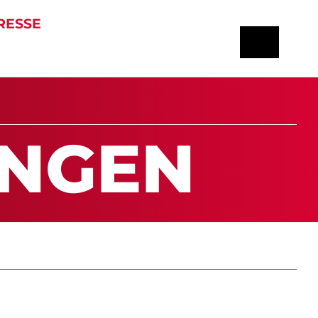
RESSE
UN­GEN