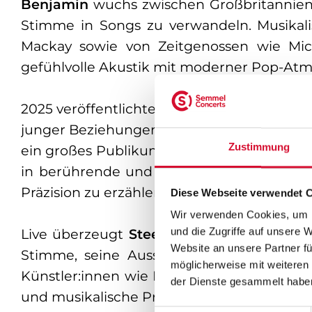
Benjamin
wuchs zwischen Großbritannien 
Stimme in Songs zu verwandeln. Musikal
Mackay sowie von Zeitgenossen wie Mic
gefühlvolle Akustik mit moderner Pop-Atm
2025 veröffentlichte
Benjamin Steer
seine 
junger Beziehungen zeigt. Zusammen mit we
Zustimmung
ein großes Publikum und mehrere Millionen
in berührende und greifbare Geschichten 
Präzision zu erzählen, und bezeichnete ihn
Diese Webseite verwendet 
Wir verwenden Cookies, um I
Live überzeugt
Steer
als Geschichtenerzäh
und die Zugriffe auf unsere 
Website an unsere Partner fü
Stimme, seine Ausstrahlung und die Ges
möglicherweise mit weiteren
Künstler:innen wie Myles Smith, Calum Bow
der Dienste gesammelt habe
und musikalische Präzision zu verbinden un