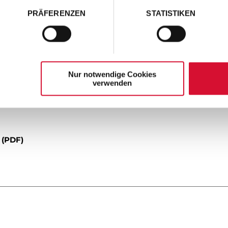
PRÄFERENZEN
STATISTIKEN
sive Konzerte nach Deutschland zurück. Dabei
gleichzeitig intimen Atmosphäre präsentie
entöne und berührende Geschichten, die das 
Nur notwendige Cookies
verwenden
(PDF)