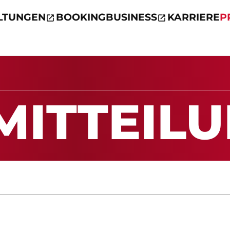
LTUNGEN
BOOKING
BUSINESS
KARRIERE
P
MIT­TEI­L