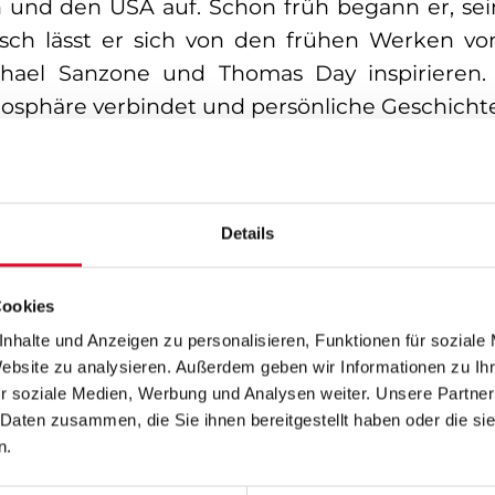
und den USA auf. Schon früh begann er, se
isch lässt er sich von den frühen Werken v
hael Sanzone und Thomas Day inspirieren. 
osphäre verbindet und persönliche Geschicht
EP „Figuring It Out“, die seine reflektierte un
iteren EPs und Songs wie „No One Wants To D
Details
 Streams. Diese Veröffentlichungen unterstre
zu verwandeln. Rolling Stone UK lobte sein
 als einen der vielversprechendsten Singer-Son
Cookies
nhalte und Anzeigen zu personalisieren, Funktionen für soziale
ler und Performer. Er verwandelt jedes Konzer
Website zu analysieren. Außerdem geben wir Informationen zu I
r soziale Medien, Werbung und Analysen weiter. Unsere Partner
chichten seiner Songs die Zuschauer:innen 
 Daten zusammen, die Sie ihnen bereitgestellt haben oder die s
ie, Kingfishr, Kerr Mercer, Arthur Hill und A
n.
d unvergessliche Auftritte zu schaffen.