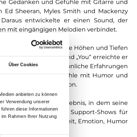
ine Gedanken und Gefühle mit Gitarre und
on Ed Sheeran, Myles Smith und Mackenzy
Daraus entwickelte er einen Sound, der
en mit eingängigen Melodien verbindet.
d persönliche Sicht auf die Höhen und Tiefen
ie Alone“, „Sinner“ und „You“ erreichte er
Über Cookies
ichen sein Talent, persönliche Erfahrungen
e Fähigkeit, intime Gefühle mit Humor und
gwriter seiner Generation.
 Medien anbieten zu können
t in ein intensives Erlebnis, in dem seine
hrer Verwendung unserer
 führen diese Informationen
unmittelbar berühren. Support-Shows für
ie im Rahmen Ihrer Nutzung
JR zeigten seine Fähigkeit, Emotion, Humor