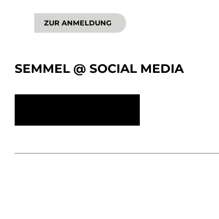
ZUR ANMELDUNG
SEMMEL @ SOCIAL MEDIA
KONTAKT
IMPRESSUM
DATENSCHUTZ
BARR
COOKIE-EINSTELLUNGEN
© Semmel Concerts Entertainment GmbH 2025