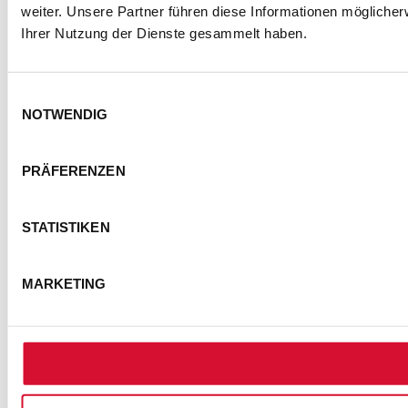
weiter. Unsere Partner führen diese Informationen mögliche
Ihrer Nutzung der Dienste gesammelt haben.
Einwilligungsauswahl
NOTWENDIG
KONTAKT
IMPRESSUM
DATENSCHUTZ
PRÄFERENZEN
BARRIEREFREIHEITSERKLÄRUNG
NUTZUNGSBEDINGUNGEN
STATISTIKEN
FOTOHINWEISE
AGB
COOKIE-EINSTELLUNGEN
MARKETING
© Semmel Concerts Entertainment GmbH 2025