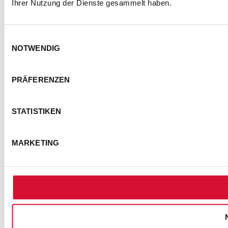
Ihrer Nutzung der Dienste gesammelt haben.
Einwilligungsauswahl
NOTWENDIG
KONTAKT
IMPRESSUM
DATENSCHUTZ
PRÄFERENZEN
BARRIEREFREIHEITSERKLÄRUNG
NUTZUNGSBEDINGUNGEN
STATISTIKEN
FOTOHINWEISE
AGB
COOKIE-EINSTELLUNGEN
MARKETING
© Semmel Concerts Entertainment GmbH 2025