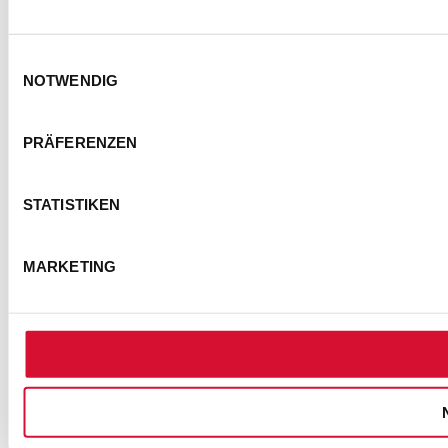
Einwilligungsauswahl
NOTWENDIG
KONTAKT
IMPRESSUM
DATENSCHUTZ
PRÄFERENZEN
BARRIEREFREIHEITSERKLÄRUNG
NUTZUNGSBEDINGUNGEN
STATISTIKEN
FOTOHINWEISE
AGB
COOKIE-EINSTELLUNGEN
MARKETING
© Semmel Concerts Entertainment GmbH 2025