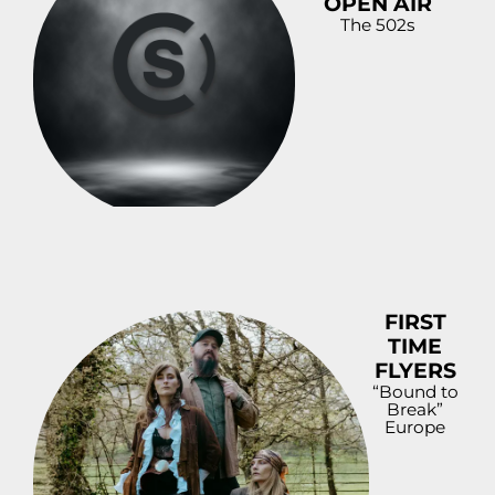
OPEN AIR
The 502s
FIRST
TIME
FLYERS
“Bound to
Break”
Europe