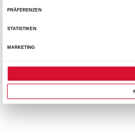
BARRIEREFREIHEITSERKLÄRUNG
PRÄFERENZEN
NUTZUNGSBEDINGUNGEN
FOTOHINWEISE
AGB
STATISTIKEN
COOKIE-EINSTELLUNGEN
MARKETING
© Semmel Concerts Entertainment GmbH 2025