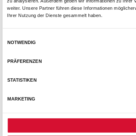
zu analysieren. Außerdem geben wir Informationen zu Ihrer
weiter. Unsere Partner führen diese Informationen mögliche
Ihrer Nutzung der Dienste gesammelt haben.
Einwilligungsauswahl
NOTWENDIG
KONTAKT
IMPRESSUM
DATENSCHUTZ
PRÄFERENZEN
BARRIEREFREIHEITSERKLÄRUNG
NUTZUNGSBEDINGUNGEN
STATISTIKEN
FOTOHINWEISE
AGB
COOKIE-EINSTELLUNGEN
MARKETING
© Semmel Concerts Entertainment GmbH 2025