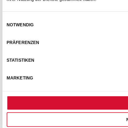
Einwilligungsauswahl
NOTWENDIG
KONTAKT
IMPRESSUM
DATENSCHUTZ
PRÄFERENZEN
BARRIEREFREIHEITSERKLÄRUNG
NUTZUNGSBEDINGUNGEN
STATISTIKEN
FOTOHINWEISE
AGB
COOKIE-EINSTELLUNGEN
MARKETING
© Semmel Concerts Entertainment GmbH 2025