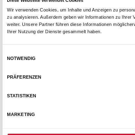
Diese Webseite verwendet Cookies
SEMMEL @ SOCIAL MEDIA
Wir verwenden Cookies, um Inhalte und Anzeigen zu personal
zu analysieren. Außerdem geben wir Informationen zu Ihrer
weiter. Unsere Partner führen diese Informationen mögliche
Ihrer Nutzung der Dienste gesammelt haben.
Einwilligungsauswahl
NOTWENDIG
KONTAKT
IMPRESSUM
DATENSCHUTZ
PRÄFERENZEN
BARRIEREFREIHEITSERKLÄRUNG
NUTZUNGSBEDINGUNGEN
STATISTIKEN
FOTOHINWEISE
AGB
COOKIE-EINSTELLUNGEN
MARKETING
© Semmel Concerts Entertainment GmbH 2025